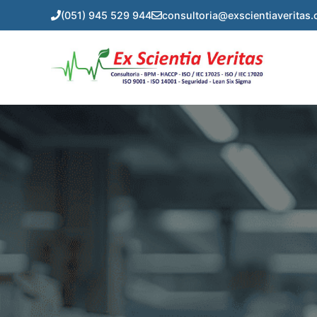
Saltar
(051) 945 529 944
consultoria@exscientiaveritas
al
contenido