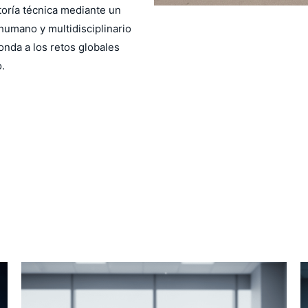
toría técnica mediante un
humano y multidisciplinario
nda a los retos globales
o.