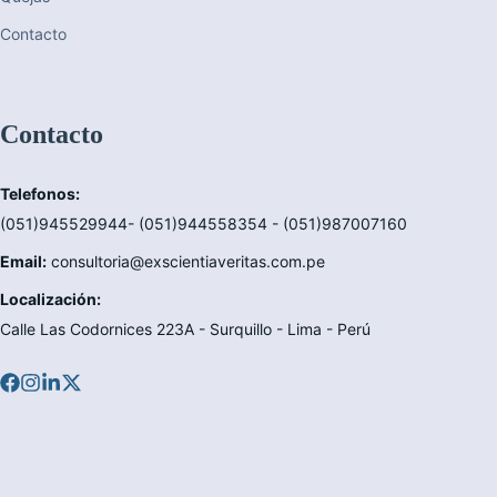
Contacto
Contacto
Telefonos:
(051)945529944- (051)944558354 - (051)987007160
Email:
consultoria@exscientiaveritas.com.pe
Localización:
Calle Las Codornices 223A - Surquillo - Lima - Perú