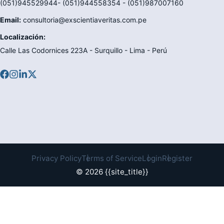
(051)945529944- (051)944558354 - (051)987007160
Email:
consultoria@exscientiaveritas.com.pe
Localización:
Calle Las Codornices 223A - Surquillo - Lima - Perú
Privacy Policy
Terms of Service
Login
Register
© 2026 {{site_title}}