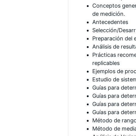
Conceptos genera
de medición.
Antecedentes
Selección/Desarr
Preparación del 
Análisis de resul
Prácticas recom
replicables
Ejemplos de pro
Estudio de siste
Guías para determ
Guías para deter
Guías para determ
Guías para determ
Método de rang
Método de media