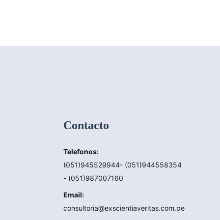
Contacto
Telefonos:
(051)945529944- (051)944558354
- (051)987007160
Email:
consultoria@exscientiaveritas.com.pe