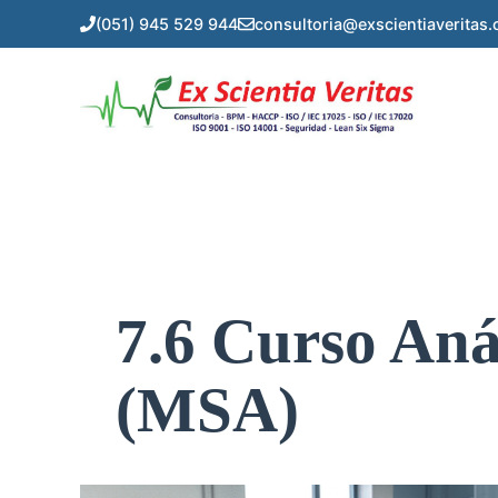
Saltar
(051) 945 529 944
consultoria@exscientiaveritas
al
contenido
7.6 Curso Aná
(MSA)