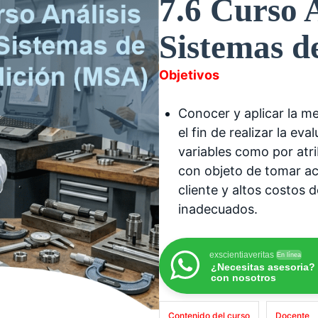
7.6 Curso A
Sistemas d
Objetivos
Conocer y aplicar la me
el fin de realizar la e
variables como por atri
con objeto de tomar acc
cliente y altos costos 
inadecuados.
exscientiaveritas
En línea
¿Necesitas asesoria?
con nosotros
Contenido del curso
Docente