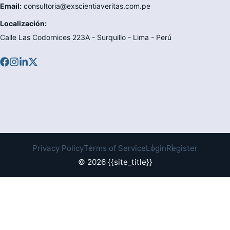
Email:
consultoria@exscientiaveritas.com.pe
Localización:
Calle Las Codornices 223A - Surquillo - Lima - Perú
Privacy Policy
Terms of Service
Login
Register
© 2026 {{site_title}}