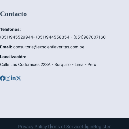
Contacto
Telefonos:
(051)945529944- (051)944558354 - (051)987007160
Email:
consultoria@exscientiaveritas.com.pe
Localización:
Calle Las Codornices 223A - Surquillo - Lima - Perú
Privacy Policy
Terms of Service
Login
Register