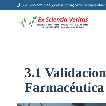
Saltar
(051) 945 529 944
consultoria@exscientiaveritas
al
contenido
3.1 Validacion
Farmacéutica