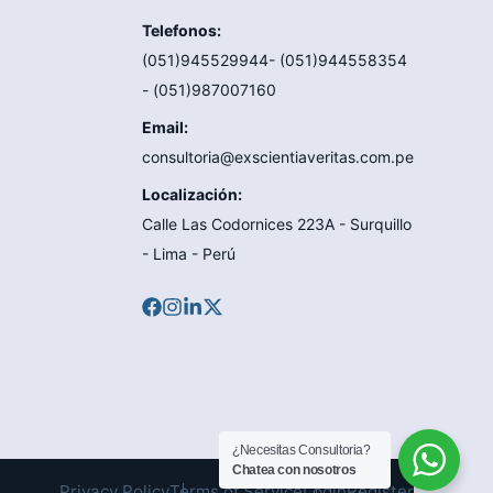
Telefonos:
(051)945529944- (051)944558354
- (051)987007160
Email:
consultoria@exscientiaveritas.com.pe
Localización:
Calle Las Codornices 223A - Surquillo
- Lima - Perú
¿Necesitas Consultoria?
Chatea con nosotros
Privacy Policy
Terms of Service
Login
Register