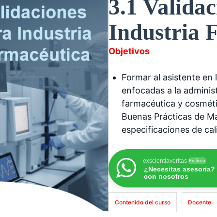
3.1 Validac
Industria 
Objetivos
Formar al asistente en 
enfocadas a la administ
farmacéutica y cosméti
Buenas Prácticas de Man
especificaciones de cal
exscientiaveritas
En línea
¿Necesitas asesoria?
con nosotros
Contenido del curso
Docente