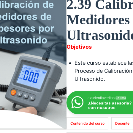
2.39 Calib
Medidores 
Ultrasonid
Objetivos
Este curso establece l
Proceso de Calibración
Ultrasonido.
exscientiaveritas
En línea
¿Necesitas asesoria?
con nosotros
Contenido del curso
Docente