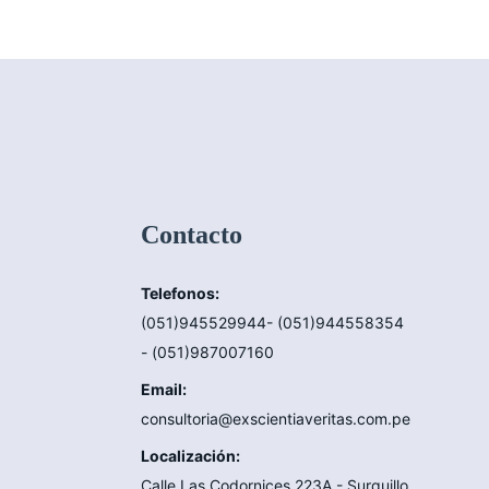
Contacto
Telefonos:
(051)945529944- (051)944558354
- (051)987007160
Email:
consultoria@exscientiaveritas.com.pe
Localización:
Calle Las Codornices 223A - Surquillo