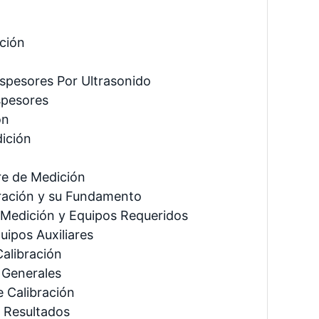
ción
Espesores Por Ultrasonido
spesores
ón
dición
re de Medición
ración y su Fundamento
 Medición y Equipos Requeridos
uipos Auxiliares
alibración
 Generales
 Calibración
 Resultados