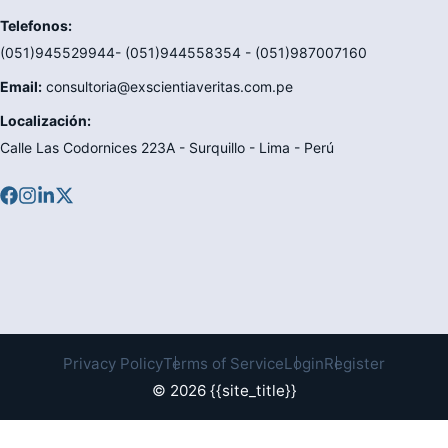
Telefonos:
(051)945529944- (051)944558354 - (051)987007160
Email:
consultoria@exscientiaveritas.com.pe
Localización:
Calle Las Codornices 223A - Surquillo - Lima - Perú
Privacy Policy
Terms of Service
Login
Register
© 2026 {{site_title}}