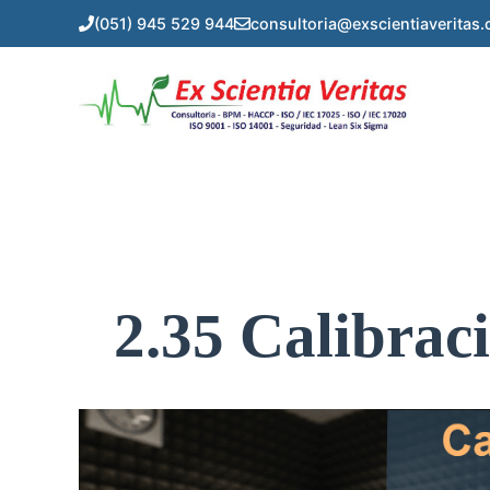
Saltar
(051) 945 529 944
consultoria@exscientiaveritas
al
contenido
2.35 Calibrac