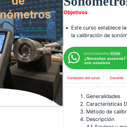
Sonómetro
Objetivos
Este curso establece la
la calibración de sonó
exscientiaveritas
En línea
¿Necesitas asesoria?
con nosotros
Contenido del curso
Docente
Generalidades
Características
Método de calibr
Descripción
4.1. Equipos y ma