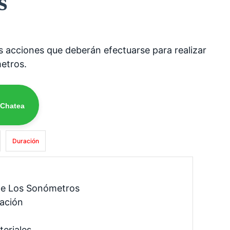
s
s acciones que deberán efectuarse para realizar
metros.
 Chatea
Duración
 De Los Sonómetros
ación
teriales