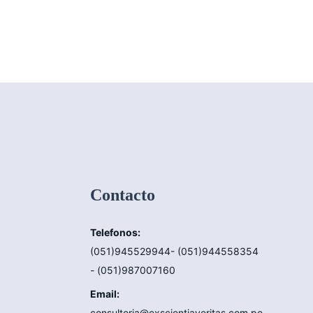
Contacto
Telefonos:
(051)945529944- (051)944558354
- (051)987007160
Email:
consultoria@exscientiaveritas.com.pe