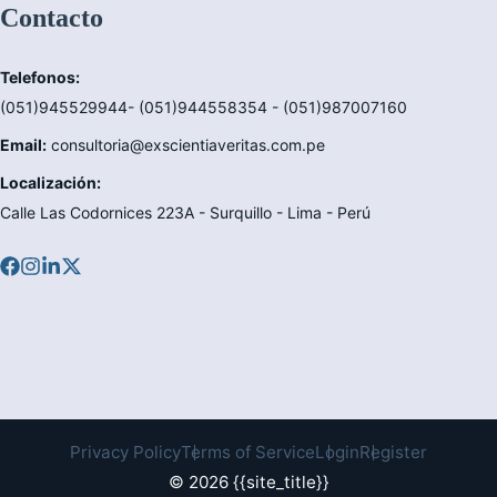
Contacto
Telefonos:
(051)945529944- (051)944558354 - (051)987007160
Email:
consultoria@exscientiaveritas.com.pe
Localización:
Calle Las Codornices 223A - Surquillo - Lima - Perú
Privacy Policy
Terms of Service
Login
Register
© 2026 {{site_title}}