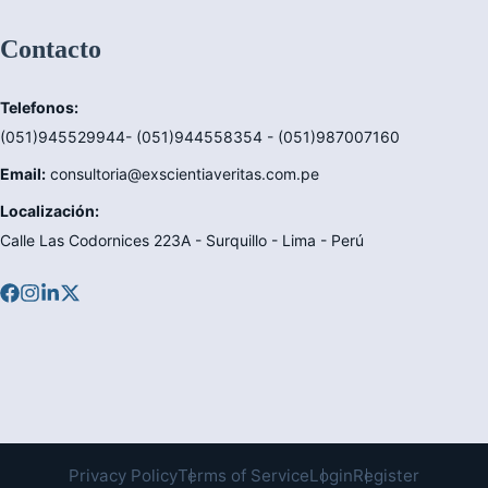
Contacto
Telefonos:
(051)945529944- (051)944558354 - (051)987007160
Email:
consultoria@exscientiaveritas.com.pe
Localización:
Calle Las Codornices 223A - Surquillo - Lima - Perú
Privacy Policy
Terms of Service
Login
Register