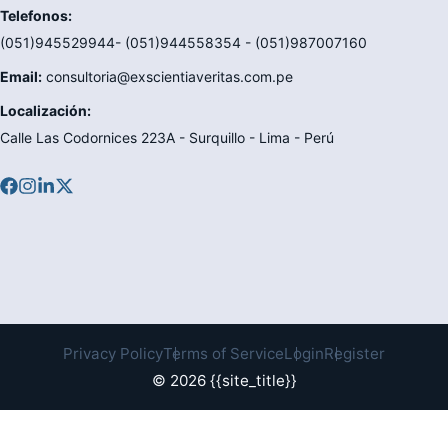
Telefonos:
(051)945529944- (051)944558354 - (051)987007160
Email:
consultoria@exscientiaveritas.com.pe
Localización:
Calle Las Codornices 223A - Surquillo - Lima - Perú
Privacy Policy
Terms of Service
Login
Register
© 2026 {{site_title}}