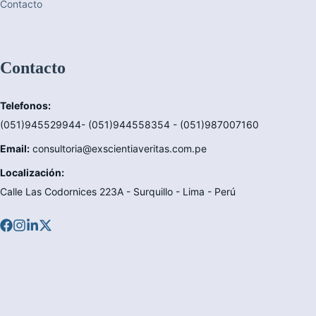
Contacto
Contacto
Telefonos:
(051)945529944- (051)944558354 - (051)987007160
Email:
consultoria@exscientiaveritas.com.pe
Localización:
Calle Las Codornices 223A - Surquillo - Lima - Perú