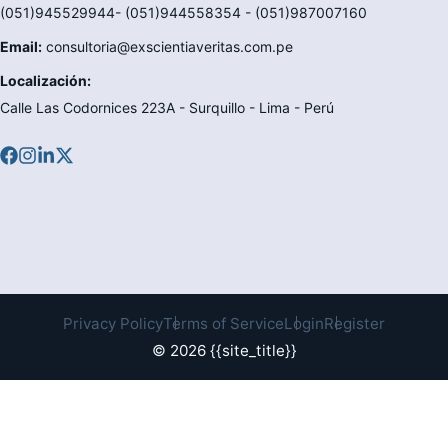
(051)945529944- (051)944558354 - (051)987007160
Email:
consultoria@exscientiaveritas.com.pe
Localización:
Calle Las Codornices 223A - Surquillo - Lima - Perú
Privacy Policy
Terms of Service
Login
Register
© 2026 {{site_title}}