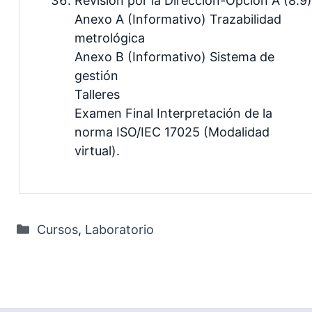
Revisión por la Dirección-Opción A (8.9)
Anexo A (Informativo) Trazabilidad
metrológica
Anexo B (Informativo) Sistema de
gestión
Talleres
Examen Final Interpretación de la
norma ISO/IEC 17025 (Modalidad
virtual).
Categorías
Cursos
,
Laboratorio